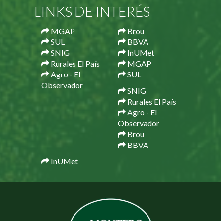
LINKS DE INTERÉS
MGAP
Brou
SUL
BBVA
SNIG
InUMet
Rurales El País
MGAP
Agro - El
SUL
Observador
SNIG
Rurales El País
Agro - El
Observador
Brou
BBVA
InUMet